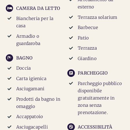
esterno
CAMERA DA LETTO
Terrazza solarium
Biancheria per la
casa
Barbecue
Armadio o
Patio
guardaroba
Terrazza
BAGNO
Giardino
Doccia
PARCHEGGIO
Carta igienica
Parcheggio pubblico
Asciugamani
disponibile
gratuitamente in
Prodotti da bagno in
zona senza
omaggio
prenotazione.
Accappatoio
Asciugacapelli
ACCESSIBILITÀ