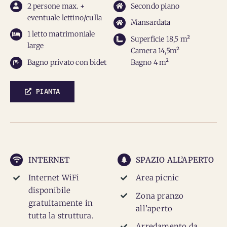
2 persone max. +
Secondo piano
eventuale lettino/culla
Mansardata
1 letto matrimoniale
Superficie 18,5 m²
large
Camera 14,5m²
Bagno privato con bidet
Bagno 4 m²
PIANTA
INTERNET
SPAZIO ALL’APERTO
Internet WiFi
Area picnic
disponibile
Zona pranzo
gratuitamente in
all’aperto
tutta la struttura.
Arredamento da